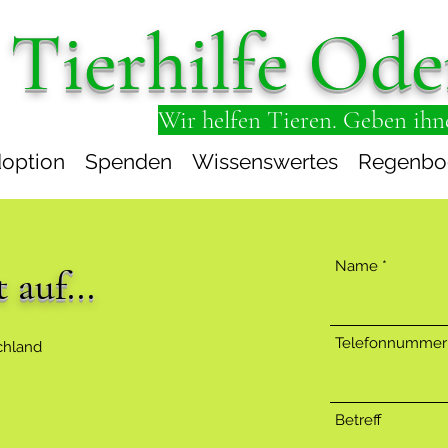
Tierhilfe Ode
Wir helfen Tieren. Geben ihn
option
Spenden
Wissenswertes
Regenbo
Name
auf...
Telefonnummer
chland
Betreff